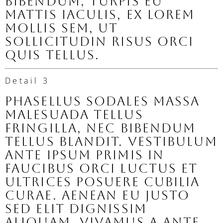
bibendum, turpis eu
mattis iaculis, ex lorem
mollis sem, ut
sollicitudin risus orci
quis tellus.
Detail 3
Phasellus sodales massa
malesuada tellus
fringilla, nec bibendum
tellus blandit. Vestibulum
ante ipsum primis in
faucibus orci luctus et
ultrices posuere cubilia
Curae. Aenean eu justo
sed elit dignissim
aliquam. Vivamus a ante